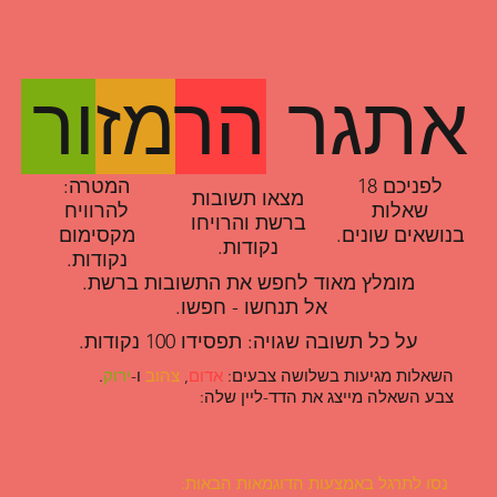
אתגר
הר
מז
ור
לפניכם 18
המטרה:
מצאו תשובות
שאלות
להרוויח
ברשת והרויחו
בנושאים שונים.
מקסימום
נקודות.
נקודות.
מומלץ מאוד לחפש את התשובות ברשת.
אל תנחשו - חפשו.
על כל תשובה שגויה: תפסידו 100 נקודות.
השאלות מגיעות בשלושה צבעים:
אדום
,
צהוב
ו-
ירוק
.
צבע השאלה מייצג את הדד-ליין שלה:
נסו לתרגל באמצעות הדוגמאות הבאות: