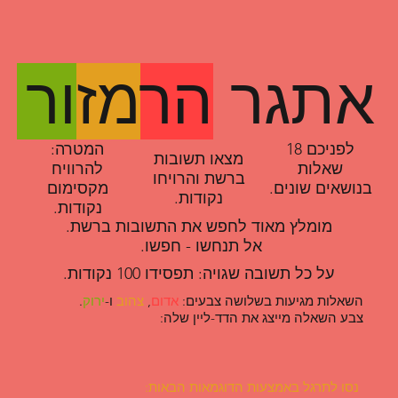
אתגר
הר
מז
ור
לפניכם 18
המטרה:
מצאו תשובות
שאלות
להרוויח
ברשת והרויחו
בנושאים שונים.
מקסימום
נקודות.
נקודות.
מומלץ מאוד לחפש את התשובות ברשת.
אל תנחשו - חפשו.
על כל תשובה שגויה: תפסידו 100 נקודות.
השאלות מגיעות בשלושה צבעים:
אדום
,
צהוב
ו-
ירוק
.
צבע השאלה מייצג את הדד-ליין שלה:
נסו לתרגל באמצעות הדוגמאות הבאות: